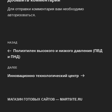
Для отправки комментария вам необходимо
авторизоваться
.
Навигация
Предыдущая
НАЗАД
по
запись:
записям
Полиэтилен высокого и низкого давления (ПВД
и ПНД)
Следующая
ДАЛЕЕ
запись
Инновационно технологический центр
МАГАЗИН ГОТОВЫХ САЙТОВ — MARTSITE.RU