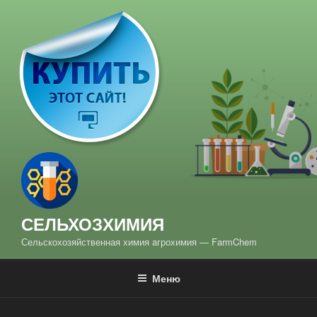
Перейти
к
содержимому
СЕЛЬХОЗХИМИЯ
Сельскохозяйственная химия aгрохимия — FarmChem
Меню