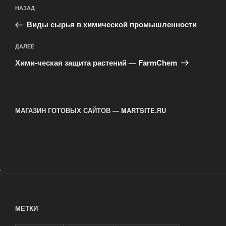
Навигация
Предыдущая
НАЗАД
по
запись:
записям
Виды сырья в химической промышленности
Следующая
ДАЛЕЕ
запись
Хими-ческая защита растений — FarmChem
МАГАЗИН ГОТОВЫХ САЙТОВ — MARTSITE.RU
.
МЕТКИ