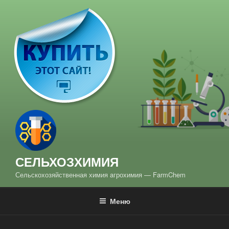
Перейти
к
содержимому
СЕЛЬХОЗХИМИЯ
Сельскохозяйственная химия aгрохимия — FarmChem
Меню