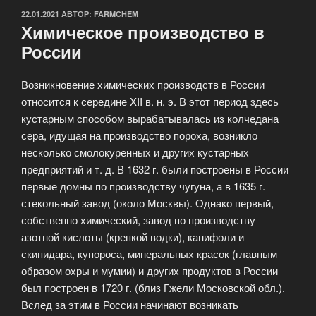
ОПУБЛИКОВАНО
22.01.2021
АВТОР:
FARMCHEM
Химическое производство в
России
Возникновение химических производств в России
относится к середине XII в. н. э. В этот период здесь
кустарным способом вырабатывалась из колчедана
сера, идущая на производство пороха, возникло
несколько смолокуренных и других кустарных
предприятий и т. д. В 1632 г. были построены в России
первые домны по производству чугуна, а в 1635 г.
стекольный завод (около Москвы). Однако первый,
собственно химический, завод по производству
азотной кислоты (крепкой водки), канифоли и
скипидара, купороса, минеральных красок (главным
образом охры и мумии) и других продуктов в России
был построен в 1720 г. (близ Гжели Московской обл.).
Вслед за этим в России начинают возникать