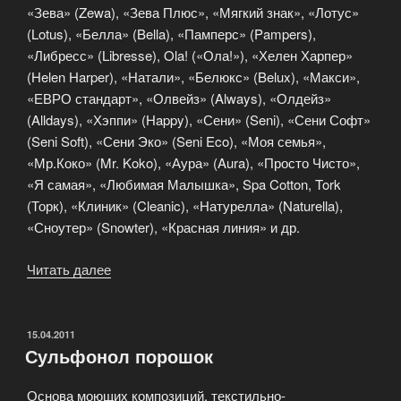
«Зева» (Zewa), «Зева Плюс», «Мягкий знак», «Лотус»
(Lotus), «Белла» (Bella), «Памперс» (Pampers),
«Либресс» (Libresse), Ola! («Ола!»), «Хелен Харпер»
(Helen Harper), «Натали», «Белюкс» (Belux), «Макси»,
«ЕВРО стандарт», «Олвейз» (Always), «Олдейз»
(Alldays), «Хэппи» (Happy), «Сени» (Seni), «Сени Софт»
(Seni Soft), «Сени Эко» (Seni Eco), «Моя семья»,
«Мр.Коко» (Mr. Koko), «Аура» (Aura), «Просто Чисто»,
«Я самая», «Любимая Малышка», Spa Cotton, Tork
(Торк), «Клиник» (Cleanic), «Натурелла» (Naturella),
«Сноутер» (Snowter), «Красная линия» и др.
Читать далее
«Средства
гигиены»
ОПУБЛИКОВАНО
15.04.2011
Сульфонол порошок
Основа моющих композиций, текстильно-