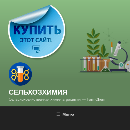
Перейти
к
содержимому
СЕЛЬХОЗХИМИЯ
Сельскохозяйственная химия aгрохимия — FarmChem
Меню