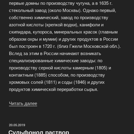
первые домны по производству чугуна, а в 1635 г.
стекольный завод (около Москвы). Однако первый,
собственно химический, завод по производству
азотной кислоты (крепкой водки), канифоли и
скипидара, купороса, минеральных красок (главным
образом охры и мумии) и других продуктов в России
был построен в 1720 г. (близ Гжели Московской обл.).
Вслед за этим в России начинают возникать
специализированные химические заводы: по
производству серной кислоты камерным (1805) и
контактным (1885) способом, по производству
хромовых солей (1811) и соды (1846) и других
продуктов химической переработки сырья.
Читать далее
«Химическое
производство
в
России»
ОПУБЛИКОВАНО
20.05.2019
Сульфонол раствор