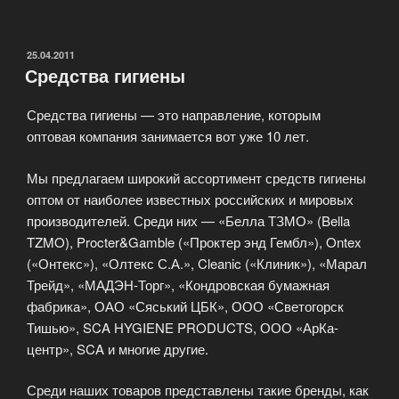
гидроксипропил
тримониум
хлорид»
ОПУБЛИКОВАНО
25.04.2011
Средства гигиены
Средства гигиены — это направление, которым
оптовая компания занимается вот уже 10 лет.
Мы предлагаем широкий ассортимент средств гигиены
оптом от наиболее известных российских и мировых
производителей. Среди них — «Белла ТЗМО» (Bella
TZMO), Procter&Gamble («Проктер энд Гембл»), Ontex
(«Онтекс»), «Олтекс С.А.», Cleanic («Клиник»), «Марал
Трейд», «МАДЭН-Торг», «Кондровская бумажная
фабрика», ОАО «Сяський ЦБК», ООО «Светогорск
Тишью», SCA HYGIENE PRODUCTS, ООО «АрКа-
центр», SCA и многие другие.
Среди наших товаров представлены такие бренды, как