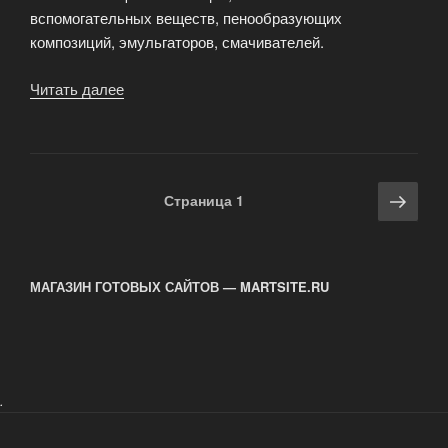
вспомогательных веществ, пенообразующих
композиций, эмульгаторов, смачивателей.
Читать далее
«Сульфонол
порошок»
Навигация
Сле
Страница
1
по
стра
записям
МАГАЗИН ГОТОВЫХ САЙТОВ — MARTSITE.RU
.