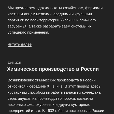
Мы предлагаем ядохимиикаты хозяйствам, фирмам и
частным лицам мелкими, средними и крупными
партиями по всей территории Украины и ближнего
зарубежья, а также разрабатываем системы их
успешного применения.
Читать далее
«Хими-
ческая
защита
растений
ОПУБЛИКОВАНО
22.01.2021
Химическое производство в России
—
FarmChem»
Возникновение химических производств в России
относится к середине XII в. н. э. В этот период здесь
кустарным способом вырабатывалась из колчедана
сера, идущая на производство пороха, возникло
несколько смолокуренных и других кустарных
предприятий и т. д. В 1632 г. были построены в России