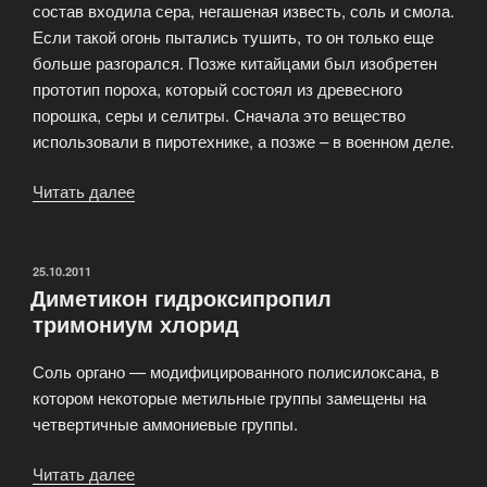
состав входила сера, негашеная известь, соль и смола.
Если такой огонь пытались тушить, то он только еще
больше разгорался. Позже китайцами был изобретен
прототип пороха, который состоял из древесного
порошка, серы и селитры. Сначала это вещество
использовали в пиротехнике, а позже – в военном деле.
Читать далее
«Взрывчатые
вещества
как
химическое
ОПУБЛИКОВАНО
25.10.2011
Диметикон гидроксипропил
соединение»
тримониум хлорид
Соль органо — модифицированного полисилоксана, в
котором некоторые метильные группы замещены на
четвертичные аммониевые группы.
Читать далее
«Диметикон