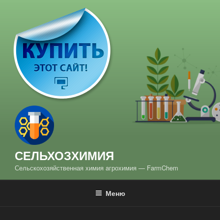
Перейти
к
содержимому
СЕЛЬХОЗХИМИЯ
Сельскохозяйственная химия aгрохимия — FarmChem
Меню