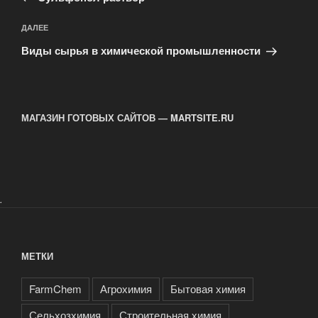
Следующая
ДАЛЕЕ
запись
Виды сырья в химической промышленности
МАГАЗИН ГОТОВЫХ САЙТОВ — MARTSITE.RU
.
МЕТКИ
FarmChem
Агрохимия
Бытовая химия
Сельхозхимия
Строительная химия