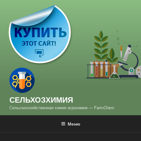
Перейти
к
содержимому
СЕЛЬХОЗХИМИЯ
Сельскохозяйственная химия aгрохимия — FarmChem
Меню