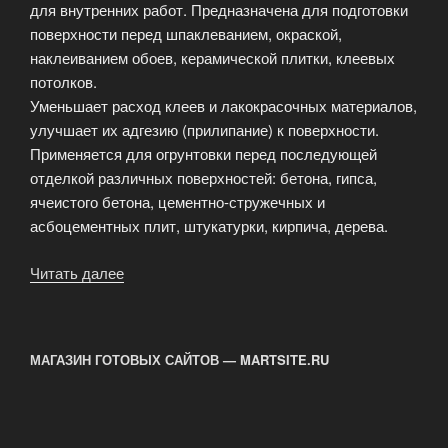
для внутренних работ. Предназначена для подготовки
поверхности перед шпаклеванием, окраской,
наклеиванием обоев, керамической плитки, клеевых
потолков.
Уменьшает расход клеев и лакокрасочных материалов,
улучшает их адгезию (прилипание) к поверхности.
Применяется для огрунтовки перед последующей
отделкой различных поверхностей: бетона, гипса,
ячеистого бетона, цементно-стружечных и
асбоцементных плит, штукатурки, кирпича, дерева.
Читать далее
«Грунтовка
ВД-
ВА-03
укрепляющая,
МАГАЗИН ГОТОВЫХ САЙТОВ — MARTSITE.RU
быстросохнущая
(КОНЦЕНТРАТ).»